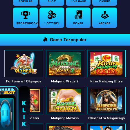
POPULAR
SLOT
LIVE GAME
CASINO
SPORTSBOOK
LOTTERY
POKER
ARCADE
Game Terpopuler
Fortune of Olympus
Mahjong Ways 2
Kirin Mahjong Ultra
Mahjong Princess
Mahjong MaxWin
Cleopatra Megaways